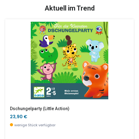
TOP
SALE %
Aktuell im Trend
Aquarell-Atelier Im Gegenlicht - Workshop
C - Grafic Tierbuchstabe
17,90 €
2,90 €
wenige Stück verfügbar
wenige Stück verfügbar
Dschungelparty (little Action)
23,90 €
wenige Stück verfügbar