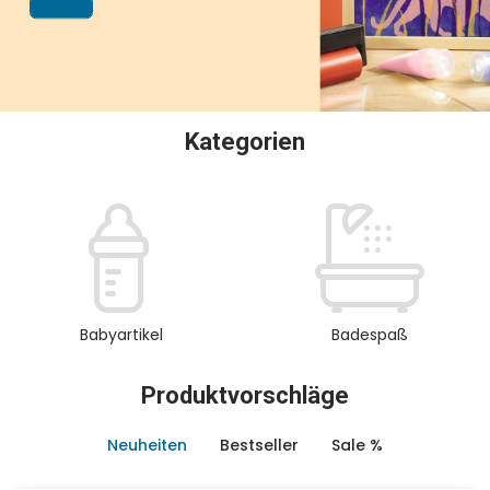
oder Sammeln.
Kategorien
Babyartikel
Badespaß
Produktvorschläge
Neuheiten
Bestseller
Sale %