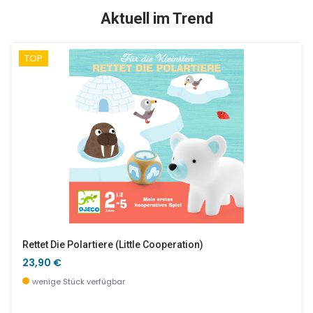
SALE %
Aktuell im Trend
TOP
Miss Lilyruby - Stickeralbum Anziehpüppchen - Tinyly
Hase Henry Klein (altes Design)
8,90 €
14,50 €
wenige Stück verfügbar
sofort verfügbar
Rettet Die Polartiere (little Cooperation)
23,90 €
wenige Stück verfügbar