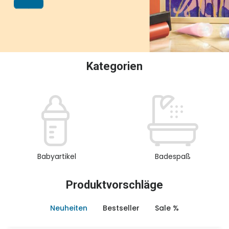
oder Sammeln.
Kategorien
Babyartikel
Badespaß
Produktvorschläge
Neuheiten
Bestseller
Sale %