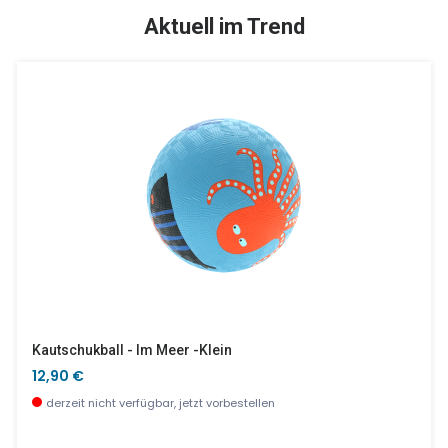
SALE %
Aktuell im Trend
Holzkreisel Spinning Hat: THE GREEK
Im Meer Baby Essteller See 21 Cm
2,90 €
9,90 €
wenige Stück verfügbar
wenige Stück verfügbar
Kautschukball - Im Meer -klein
12,90 €
derzeit nicht verfügbar, jetzt vorbestellen