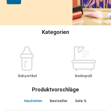
oder Sammeln.
Kategorien
Babyartikel
Badespaß
Produktvorschläge
Neuheiten
Bestseller
Sale %