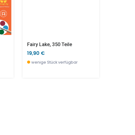
Fairy Lake, 350 Teile
Crazy! Ob
19,90 €
16,90 €
wenige Stück verfügbar
wenige S
TOP
SALE %
NEU
SALE %