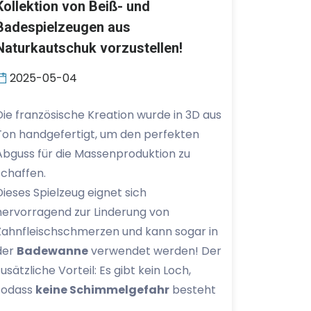
Kollektion von Beiß- und
Badespielzeugen aus
Naturkautschuk vorzustellen!
2025-05-04
Die französische Kreation wurde in 3D aus
Ton handgefertigt, um den perfekten
Abguss für die Massenproduktion zu
schaffen.
Dieses Spielzeug eignet sich
hervorragend zur Linderung von
Zahnfleischschmerzen und kann sogar in
der
Badewanne
verwendet werden! Der
zusätzliche Vorteil: Es gibt kein Loch,
sodass
keine Schimmelgefahr
besteht