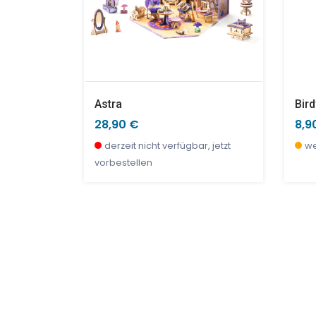
Socken Für Erwachsene (Gr. 36-38-) - Vögel
Astra
Bird
28,90 €
8,9
r, jetzt
derzeit nicht verfügbar, jetzt
we
vorbestellen
SALE %
SAL