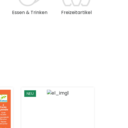
Essen & Trinken
Freizeitartikel
Musik & 
NEU
NEU