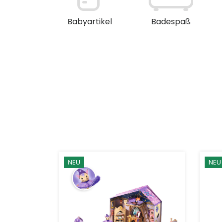
en / Deko
Babyartikel
Badespaß
NEU
NEU