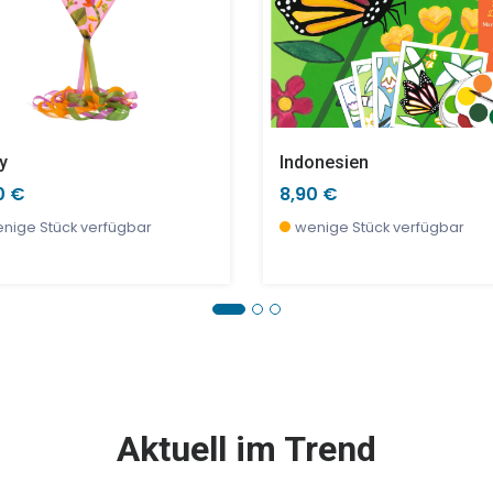
y
Indonesien
0 €
8,90 €
nige Stück verfügbar
wenige Stück verfügbar
E %
SALE %
SALE %
Aktuell im Trend