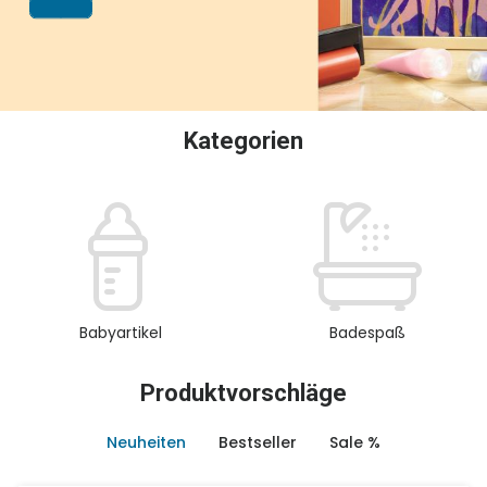
oder Sammeln.
Kategorien
Babyartikel
Badespaß
Produktvorschläge
Neuheiten
Bestseller
Sale %