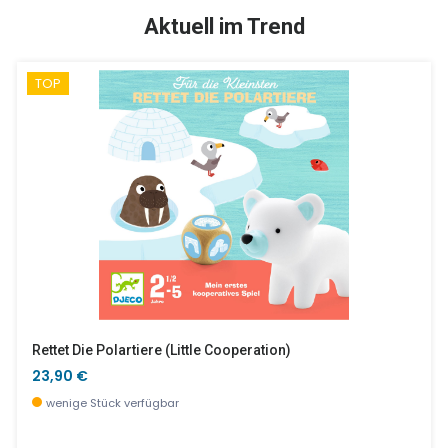
NEU
SALE %
Aktuell im Trend
TOP
Meeresbrise
Der Zauberer Und Das Kristallzepter
6,90 €
15,25 €
wenige Stück verfügbar
wenige Stück verfügbar
Rettet Die Polartiere (little Cooperation)
23,90 €
wenige Stück verfügbar