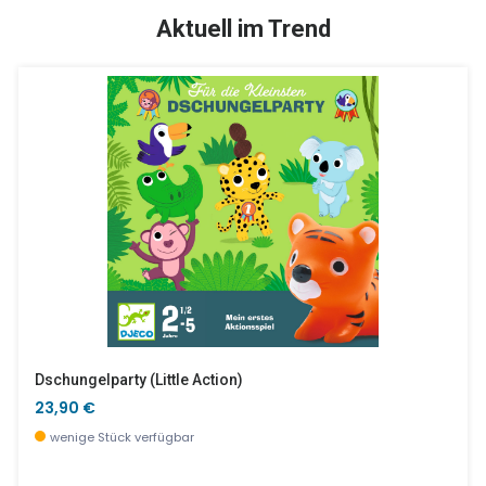
TOP
SALE %
Aktuell im Trend
4 Token-Werfer Zum Dekorieren
Mobile Aus Polypropylen, Kleine Träumerin
13,90 €
17,90 €
wenige Stück verfügbar
wenige Stück verfügbar
Dschungelparty (little Action)
23,90 €
wenige Stück verfügbar