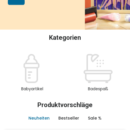
oder Sammeln.
Kategorien
Babyartikel
Badespaß
Produktvorschläge
Neuheiten
Bestseller
Sale %