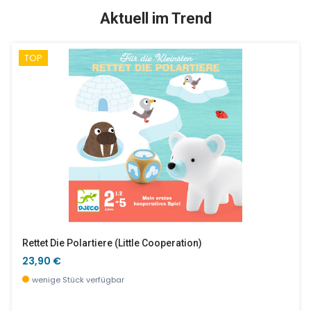
TOP
SALE %
Aktuell im Trend
TOP
Display Mit 12 Stk. Rotierende Kaleidoskope, Indianimals
Rototos Panda - Große Box
85,90 €
30,00 €
sofort verfügbar
wenige Stück verfügbar
Rettet Die Polartiere (little Cooperation)
23,90 €
wenige Stück verfügbar