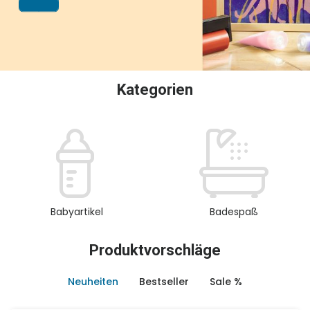
oder Sammeln.
Kategorien
Babyartikel
Badespaß
Produktvorschläge
Neuheiten
Bestseller
Sale %