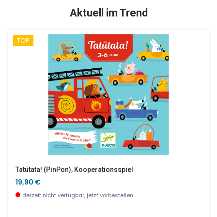
SALE %
SALE %
Aktuell im Trend
TOP
Der Zauberer Und Das Kristallzepter
Wandspiel - Krokodil
15,25 €
294,90 €
wenige Stück verfügbar
wenige Stück verfügbar
Tatütata! (PinPon), Kooperationsspiel
19,90 €
derzeit nicht verfügbar, jetzt vorbestellen