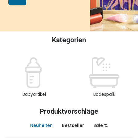
oder Sammeln.
Kategorien
Babyartikel
Badespaß
Produktvorschläge
Neuheiten
Bestseller
Sale %