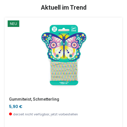
SALE %
Aktuell im Trend
NEU
Memo Dschungel
Zirafa - Geschicklichkeit Und Manipulation
9,90 €
29,89 €
wenige Stück verfügbar
wenige Stück verfügbar
Gummitwist, Schmetterling
5,90 €
derzeit nicht verfügbar, jetzt vorbestellen