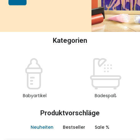
oder Sammeln.
Kategorien
Babyartikel
Badespaß
Produktvorschläge
Neuheiten
Bestseller
Sale %