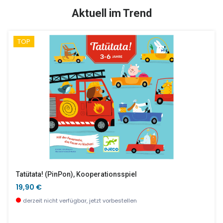
SALE %
Aktuell im Trend
TOP
SvooRetro Tower Of Hanoi
6er-Set Minen Blau - Mittlere Spitze
11,90 €
5,20 €
derzeit nicht verfügbar, jetzt vorbestellen
wenige Stück verfügbar
Tatütata! (PinPon), Kooperationsspiel
19,90 €
derzeit nicht verfügbar, jetzt vorbestellen