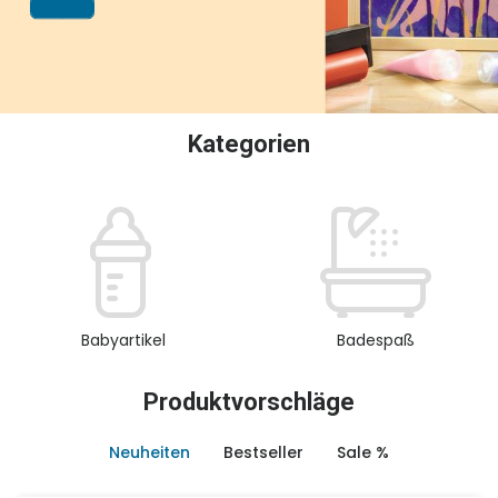
oder Sammeln.
Kategorien
Babyartikel
Badespaß
Produktvorschläge
Neuheiten
Bestseller
Sale %