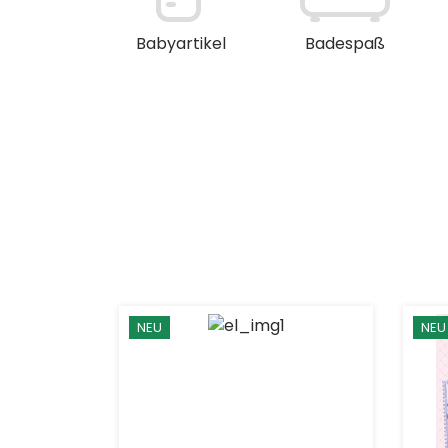
en / Deko
Babyartikel
Badespaß
NEU
NEU