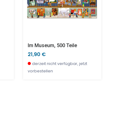
Im Museum, 500 Teile
21,90 €
10,90 €
derzeit nicht verfügbar, jetzt
derzeit ni
vorbestellen
vorbestell
TOP
SALE %
TOP
SALE %