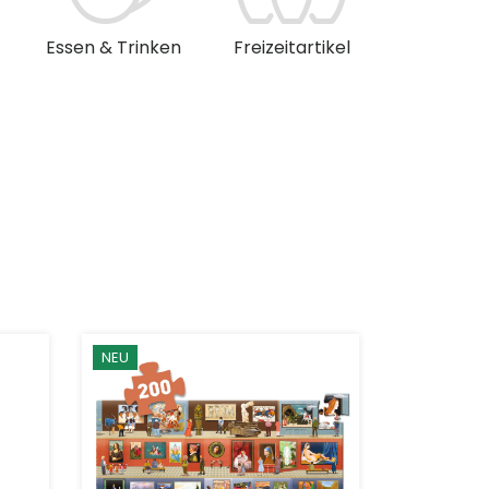
Essen & Trinken
Freizeitartikel
Musik & 
NEU
NEU