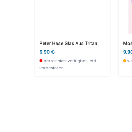
Dessertteller CROISSANT 20cm
Peter Hase Glas Aus Tritan
Mos
9,90 €
9,9
r, jetzt
derzeit nicht verfügbar, jetzt
we
vorbestellen
TOP
SALE %
TOP
SAL