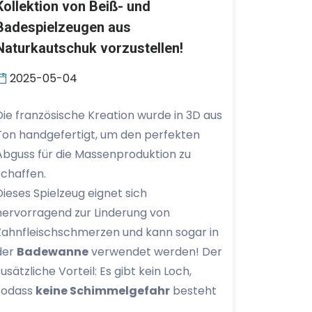
Kollektion von Beiß- und
Badespielzeugen aus
Naturkautschuk vorzustellen!
2025-05-04
Die französische Kreation wurde in 3D aus
Ton handgefertigt, um den perfekten
Abguss für die Massenproduktion zu
schaffen.
Dieses Spielzeug eignet sich
hervorragend zur Linderung von
Zahnfleischschmerzen und kann sogar in
der
Badewanne
verwendet werden! Der
zusätzliche Vorteil: Es gibt kein Loch,
sodass
keine Schimmelgefahr
besteht