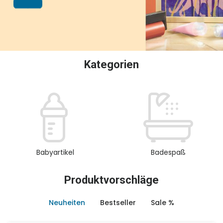
oder Sammeln.
Kategorien
Babyartikel
Badespaß
Produktvorschläge
Neuheiten
Bestseller
Sale %