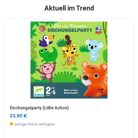
TOP
SALE %
Aktuell im Trend
Ernest & Celestine Krabbelschuhe 12-18 Monate
Die Kleinen Türen Von Pupi
32,90 €
5,00 €
derzeit nicht verfügbar, jetzt vorbestellen
wenige Stück verfügbar
Dschungelparty (little Action)
23,90 €
wenige Stück verfügbar