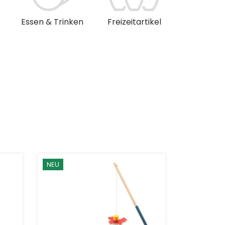
Essen & Trinken
Freizeitartikel
Musik & 
NEU
NEU