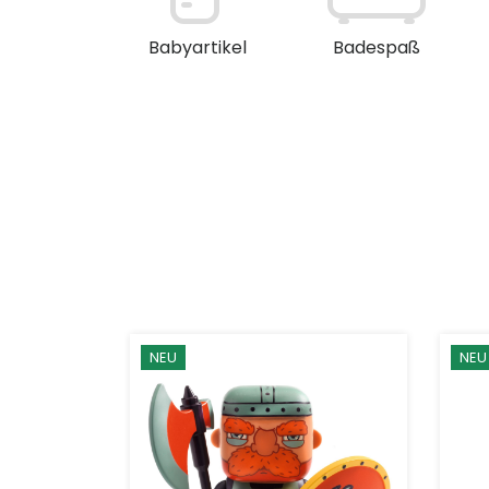
en / Deko
Babyartikel
Badespaß
NEU
NEU