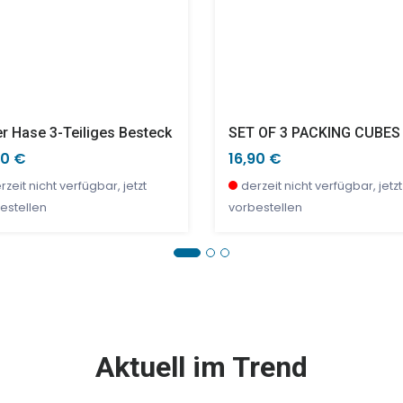
er Hase 3-Teiliges Besteck
90 €
16,90 €
rzeit nicht verfügbar, jetzt
derzeit nicht verfügbar, jetzt
estellen
vorbestellen
E %
NEU
SALE %
Aktuell im Trend