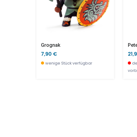
Aktivitätsbox… Alles Wird Verwendet! 6 Große Figuren Und Kleine Hündchen
Grognak
Pet
7,90 €
21,
r, jetzt
wenige Stück verfügbar
de
vorb
SALE %
SAL