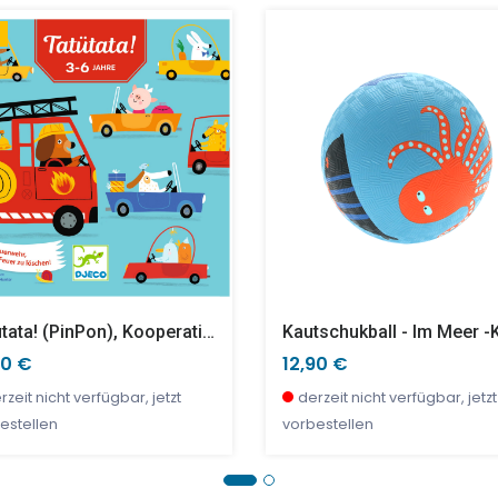
re Entdecken
ertteller "Krokodil" 20 Cm
Beachball Set Aus Holz
90 €
0 €
22,90 €
18,90 €
nige Stück verfügbar
nige Stück verfügbar
wenige Stück verfügbar
wenige Stück verfügbar
Tatütata! (PinPon), Kooperationsspiel
Kautschukball - Im Meer -k
90 €
12,90 €
rzeit nicht verfügbar, jetzt
derzeit nicht verfügbar, jetzt
estellen
vorbestellen