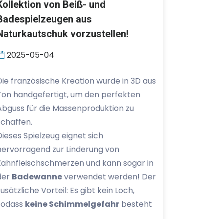
Kollektion von Beiß- und
Badespielzeugen aus
Naturkautschuk vorzustellen!
2025-05-04
Die französische Kreation wurde in 3D aus
Ton handgefertigt, um den perfekten
Abguss für die Massenproduktion zu
schaffen.
Dieses Spielzeug eignet sich
hervorragend zur Linderung von
Zahnfleischschmerzen und kann sogar in
der
Badewanne
verwendet werden! Der
zusätzliche Vorteil: Es gibt kein Loch,
sodass
keine Schimmelgefahr
besteht