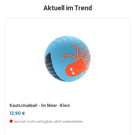
TOP
SALE %
Aktuell im Trend
Flow Knight
Muchachos Lama - Kuscheltuch
7,90 €
19,99 €
wenige Stück verfügbar
wenige Stück verfügbar
Kautschukball - Im Meer -klein
12,90 €
derzeit nicht verfügbar, jetzt vorbestellen