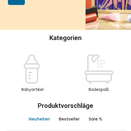
oder Sammeln.
Kategorien
Babyartikel
Badespaß
Produktvorschläge
Neuheiten
Bestseller
Sale %