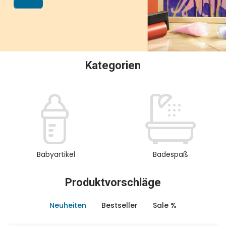
oder Sammeln.
Kategorien
Babyartikel
Badespaß
Produktvorschläge
Neuheiten
Bestseller
Sale %