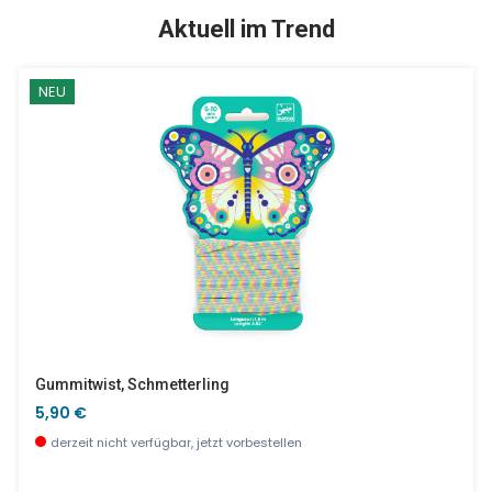
SALE %
Aktuell im Trend
NEU
Oktopus MUM & BABY Blau, FILOU
Barbapapa Kleine Handtasche
44,99 €
12,90 €
derzeit nicht verfügbar, jetzt vorbestellen
wenige Stück verfügbar
Gummitwist, Schmetterling
5,90 €
derzeit nicht verfügbar, jetzt vorbestellen