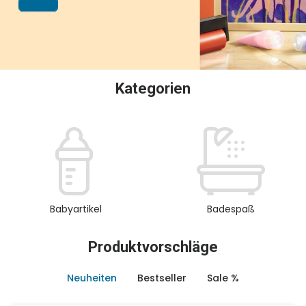
oder Sammeln.
Kategorien
Babyartikel
Badespaß
Produktvorschläge
Neuheiten
Bestseller
Sale %