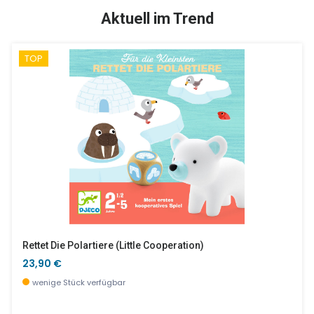
TOP
SALE %
Aktuell im Trend
TOP
Magnetische Tafel - Zebra
Mobile Mini Große Eiche
26,90 €
4,90 €
wenige Stück verfügbar
wenige Stück verfügbar
Rettet Die Polartiere (little Cooperation)
23,90 €
wenige Stück verfügbar