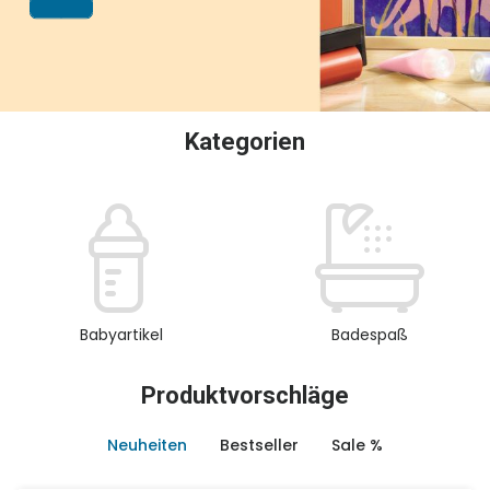
oder Sammeln.
Kategorien
Babyartikel
Badespaß
Produktvorschläge
Neuheiten
Bestseller
Sale %