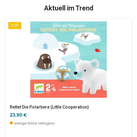
TOP
SALE %
Aktuell im Trend
TOP
6 Kreative Aktivitäten, Die Maus Und Ihre Freunde
Djeco Logo Auf PVC
26,90 €
6,00 €
wenige Stück verfügbar
wenige Stück verfügbar
Rettet Die Polartiere (little Cooperation)
23,90 €
wenige Stück verfügbar