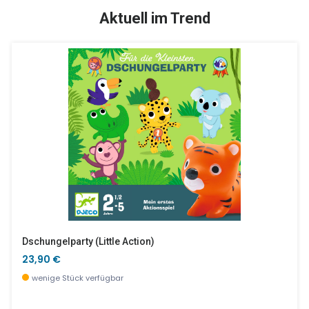
SALE %
Aktuell im Trend
BabyShaki Rassel (9 Stk. Im Display)
Safari Set In Holzbox
8,90 €
32,90 €
wenige Stück verfügbar
wenige Stück verfügbar
Dschungelparty (little Action)
23,90 €
wenige Stück verfügbar