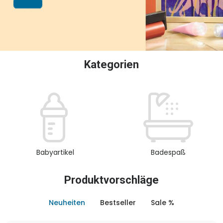
oder Sammeln.
Kategorien
Babyartikel
Badespaß
Produktvorschläge
Neuheiten
Bestseller
Sale %