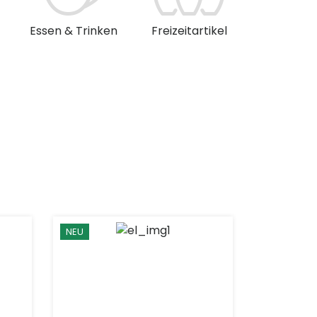
Essen & Trinken
Freizeitartikel
Musik & 
NEU
NEU