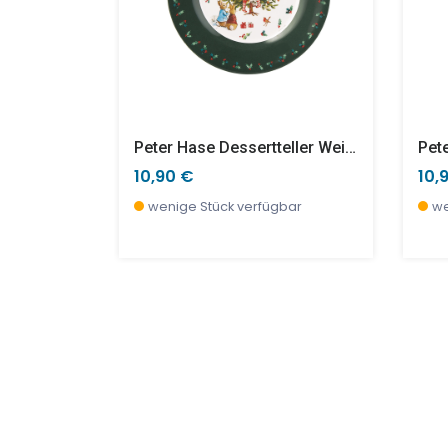
A
Peter Hase Dessertteller Weihnachtsbaum Xmas
10,90 €
10,
r, jetzt
wenige Stück verfügbar
we
SALE %
TOP
SAL