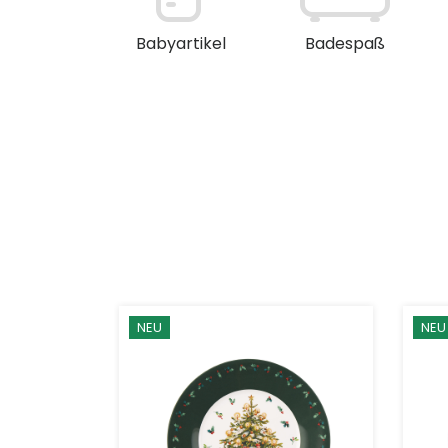
en / Deko
Babyartikel
Badespaß
NEU
NEU