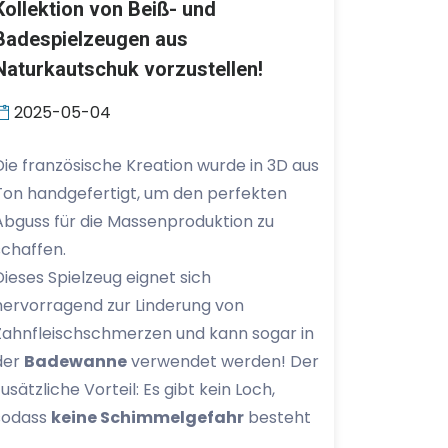
Kollektion von Beiß- und
Badespielzeugen aus
Naturkautschuk vorzustellen!
2025-05-04
Die französische Kreation wurde in 3D aus
Ton handgefertigt, um den perfekten
Abguss für die Massenproduktion zu
schaffen.
Dieses Spielzeug eignet sich
hervorragend zur Linderung von
Zahnfleischschmerzen und kann sogar in
der
Badewanne
verwendet werden! Der
zusätzliche Vorteil: Es gibt kein Loch,
sodass
keine Schimmelgefahr
besteht