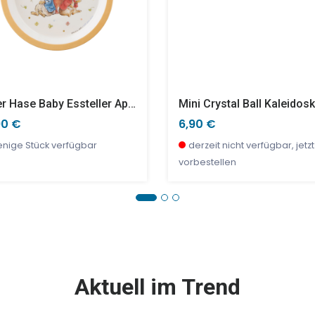
Peter Hase Baby Essteller Apricot
90 €
6,90 €
nige Stück verfügbar
derzeit nicht verfügbar, jetzt
vorbestellen
E %
TOP
SALE %
Aktuell im Trend