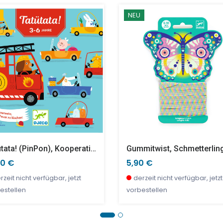
NEU
anoko
 Grafic Tierbuchstabe
Lucky Ducky, Taktik
Pomea Booklets (im Displ
90 €
0 €
30,90 €
12,00 €
nige Stück verfügbar
fort verfügbar
wenige Stück verfügbar
wenige Stück verfügbar
Tatütata! (PinPon), Kooperationsspiel
Gummitwist, Schmetterlin
90 €
5,90 €
rzeit nicht verfügbar, jetzt
derzeit nicht verfügbar, jetzt
estellen
vorbestellen