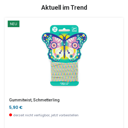
SALE %
Aktuell im Trend
NEU
Glücksbringer, Metallamulett Zum Basteln
Nashorn TerracottaGROSBISOU
15,90 €
27,50 €
derzeit nicht verfügbar, jetzt vorbestellen
wenige Stück verfügbar
Gummitwist, Schmetterling
5,90 €
derzeit nicht verfügbar, jetzt vorbestellen