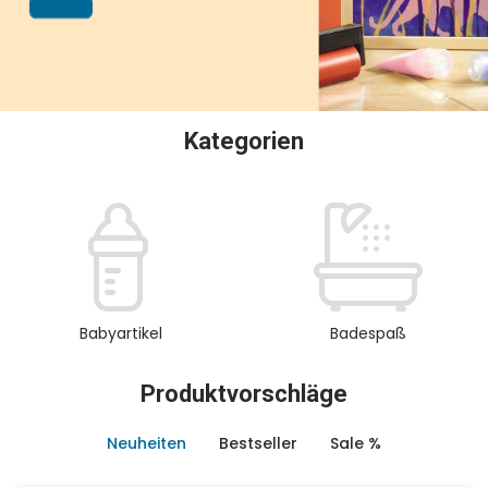
oder Sammeln.
Kategorien
Babyartikel
Badespaß
Produktvorschläge
Neuheiten
Bestseller
Sale %