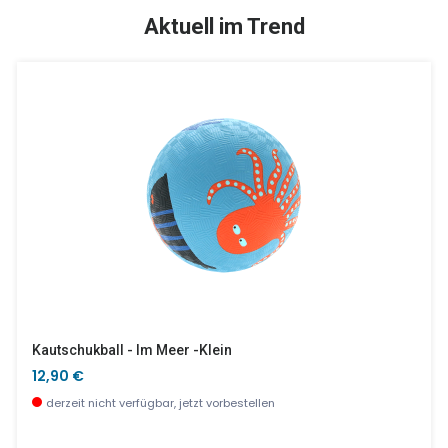
TOP
SALE %
Aktuell im Trend
Zum Schneiden - Gemüse
Display Für Kaleidoskope
30,90 €
0,00 €
wenige Stück verfügbar
wenige Stück verfügbar
Kautschukball - Im Meer -klein
12,90 €
derzeit nicht verfügbar, jetzt vorbestellen