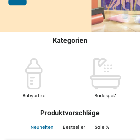
oder Sammeln.
Kategorien
Babyartikel
Badespaß
Produktvorschläge
Neuheiten
Bestseller
Sale %