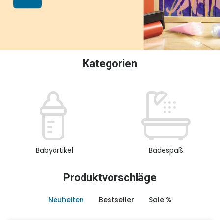
oder Sammeln.
Kategorien
Babyartikel
Badespaß
Produktvorschläge
Neuheiten
Bestseller
Sale %