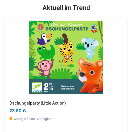
SALE %
Aktuell im Trend
BabyRaini Regenstab
Rainbowtrain
17,90 €
19,90 €
derzeit nicht verfügbar, jetzt vorbestellen
wenige Stück verfügbar
Dschungelparty (little Action)
23,90 €
wenige Stück verfügbar