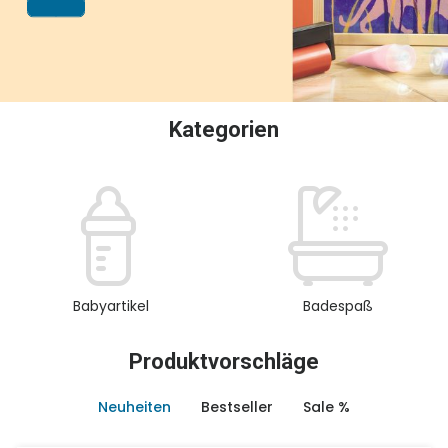
oder Sammeln.
Kategorien
Babyartikel
Badespaß
Produktvorschläge
Neuheiten
Bestseller
Sale %