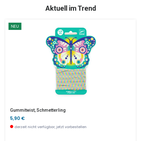
TOP
SALE %
Aktuell im Trend
NEU
Puppe Mylo Bub
Werbetafel Alu - Arts & Crafts
22,90 €
24,00 €
wenige Stück verfügbar
wenige Stück verfügbar
Gummitwist, Schmetterling
5,90 €
derzeit nicht verfügbar, jetzt vorbestellen