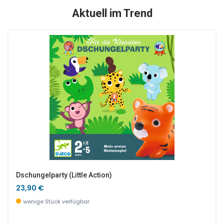
TOP
SALE %
Aktuell im Trend
Peppa Pig Menü Tablett
Water Frenzy (im Display)
16,90 €
10,90 €
derzeit nicht verfügbar, jetzt vorbestellen
sofort verfügbar
Dschungelparty (little Action)
23,90 €
wenige Stück verfügbar