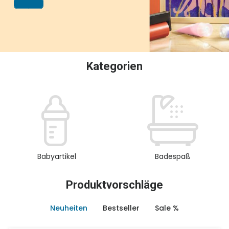
oder Sammeln.
Kategorien
Babyartikel
Badespaß
Produktvorschläge
Neuheiten
Bestseller
Sale %