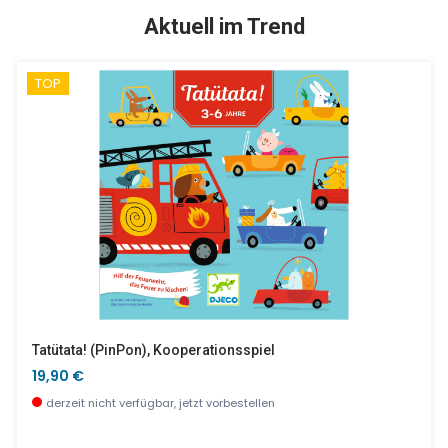
SALE %
Aktuell im Trend
TOP
Alphabet Perlen Silber
Jungle Panic - Beobachtung Und Schnelligkeit
17,90 €
16,90 €
wenige Stück verfügbar
sofort verfügbar
Tatütata! (PinPon), Kooperationsspiel
19,90 €
derzeit nicht verfügbar, jetzt vorbestellen