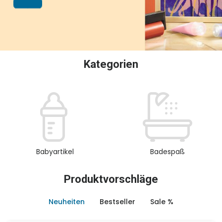
oder Sammeln.
Kategorien
Babyartikel
Badespaß
Produktvorschläge
Neuheiten
Bestseller
Sale %