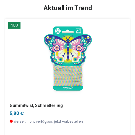
SALE %
Aktuell im Trend
NEU
Myster Animo - Beobachtung Und Schnelligkeit
Pomelos Strauß, 1-Zip
10,90 €
10,50 €
wenige Stück verfügbar
wenige Stück verfügbar
Gummitwist, Schmetterling
5,90 €
derzeit nicht verfügbar, jetzt vorbestellen