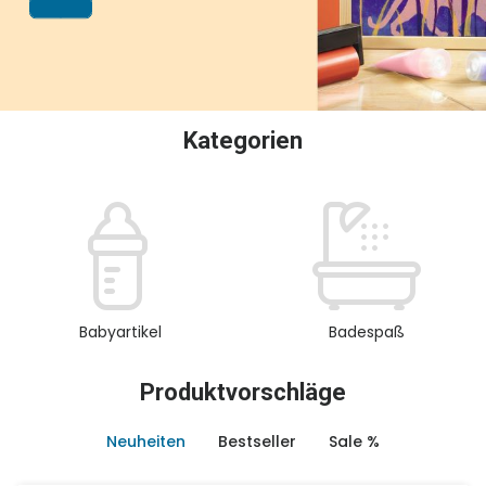
oder Sammeln.
Kategorien
Babyartikel
Badespaß
Produktvorschläge
Neuheiten
Bestseller
Sale %