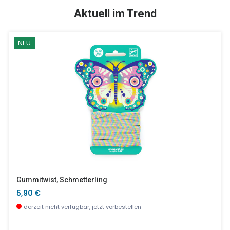
SALE %
Aktuell im Trend
NEU
Traumfänger - Lotusfee
Panda Patrick Klein
14,90 €
13,50 €
wenige Stück verfügbar
sofort verfügbar
Gummitwist, Schmetterling
5,90 €
derzeit nicht verfügbar, jetzt vorbestellen