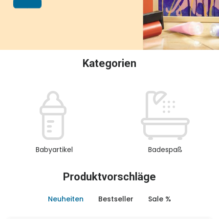
oder Sammeln.
Kategorien
Babyartikel
Badespaß
Produktvorschläge
Neuheiten
Bestseller
Sale %