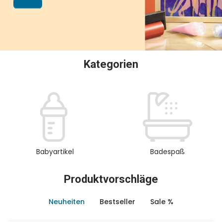
oder Sammeln.
Kategorien
Babyartikel
Badespaß
Produktvorschläge
Neuheiten
Bestseller
Sale %