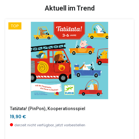
TOP
SALE %
Aktuell im Trend
TOP
Junzo Taptap - Hammerbank
Wasserparadies - 54 Pcs
20,90 €
15,30 €
wenige Stück verfügbar
wenige Stück verfügbar
Tatütata! (PinPon), Kooperationsspiel
19,90 €
derzeit nicht verfügbar, jetzt vorbestellen