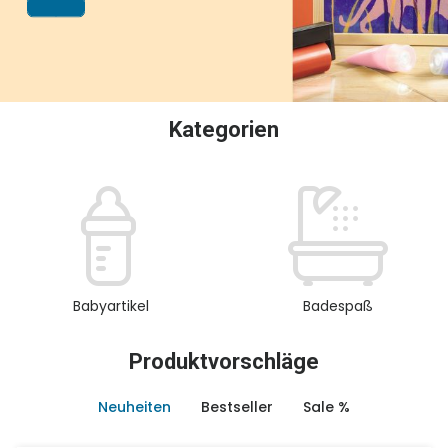
oder Sammeln.
Kategorien
Babyartikel
Badespaß
Produktvorschläge
Neuheiten
Bestseller
Sale %