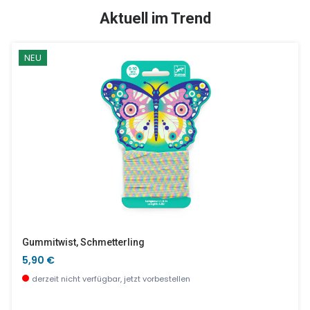
TOP
SALE %
Aktuell im Trend
NEU
Savanne Set Aus 3 Löffeln
Z - Grafic Tierbuchstabe
8,90 €
2,90 €
wenige Stück verfügbar
sofort verfügbar
Gummitwist, Schmetterling
5,90 €
derzeit nicht verfügbar, jetzt vorbestellen