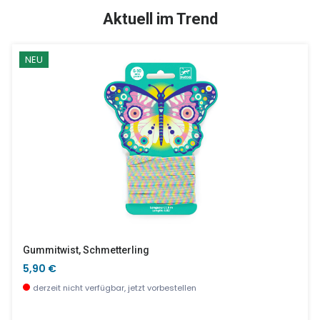
SALE %
Aktuell im Trend
NEU
4 Töpfe Knete, Natur
Jungle Panic - Beobachtung Und Schnelligkeit
10,90 €
16,90 €
derzeit nicht verfügbar, jetzt vorbestellen
sofort verfügbar
Gummitwist, Schmetterling
5,90 €
derzeit nicht verfügbar, jetzt vorbestellen