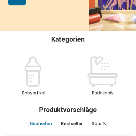
oder Sammeln.
Kategorien
Babyartikel
Badespaß
Produktvorschläge
Neuheiten
Bestseller
Sale %