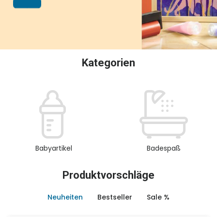
oder Sammeln.
Kategorien
Babyartikel
Badespaß
Produktvorschläge
Neuheiten
Bestseller
Sale %