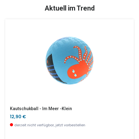
SALE %
SALE %
Aktuell im Trend
Kinderküche Lila
Baby Flora, Petit Pan
103,90 €
48,90 €
sofort verfügbar
wenige Stück verfügbar
Kautschukball - Im Meer -klein
12,90 €
derzeit nicht verfügbar, jetzt vorbestellen