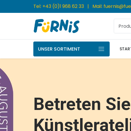
Tel:
+43 (0)1 968 62 33
| Mail:
fuernis@fue
UNSER SORTIMENT
STAR
Svoora - Di
Betreten Si
WOET - Die
Jetzt Auf D
Petit Jour,
Bio-Waschti
Die Wandelb
Marke Für K
Plume
Künstleratel
Von New Cla
Erhältlich
die französische Marke für Kinderges