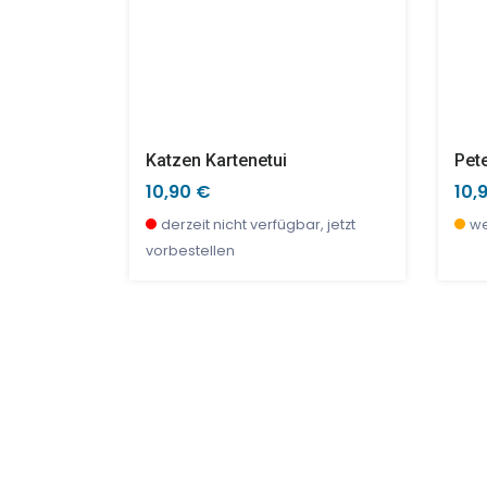
Die Mode By Magali, Mode-Workshop
Katzen Kartenetui
10,90 €
10,
bar
derzeit nicht verfügbar, jetzt
we
vorbestellen
SALE %
TOP
SAL