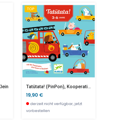
TOP
Xylophon "My First Boat" (5 Noten)
Birnen 5-Teiliges Service In Geschenkbox
Display Mit 12 Stk. Crystal Ball Kaleidoskope, Seasons
Mini Barb
97,90 €
42,95 €
26,90 €
29,89 €
wenige Stück verfügbar
wenige Stück verfügbar
derzeit ni
wenige S
vorbestell
lein
Tatütata! (PinPon), Kooperationsspiel
Dschungelp
19,90 €
23,90 €
derzeit nicht verfügbar, jetzt
wenige S
vorbestellen