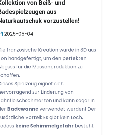
Kollektion von Beiß- und
Badespielzeugen aus
Naturkautschuk vorzustellen!
2025-05-04
Die französische Kreation wurde in 3D aus
Ton handgefertigt, um den perfekten
Abguss für die Massenproduktion zu
schaffen.
Dieses Spielzeug eignet sich
hervorragend zur Linderung von
Zahnfleischschmerzen und kann sogar in
der
Badewanne
verwendet werden! Der
zusätzliche Vorteil: Es gibt kein Loch,
sodass
keine Schimmelgefahr
besteht