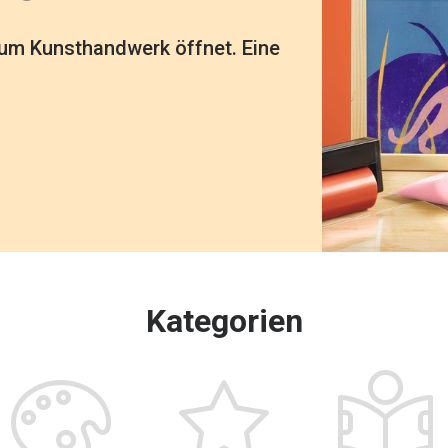
ppmaul zum Leben erwachen und Ponschos,
rd ein Hase, Die Ananas ein Huhn, die Banane
 Alltagsgegenstände, die Kinder beim Essen,
me, der neuen Marke von Djeco für
orfen werden, um gleich wieder
 Biene, die Melanzani ein Elefant,... welches
eiten. Eine liebevoll gestaltete, farbenfrohe
hör
zum Kunsthandwerk öffnet. Eine
 frischen neuen Designs bringt Woet®
hungelparty - DJ22053 - Rettet die
schenken oder Sammeln.
rodukte.
iele. Die Kreativität und Fantasie wird
er und Entdeckerfreude geweckt
Kategorien