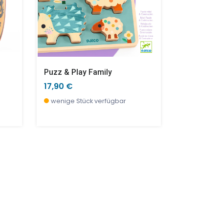
Puzz & Play Family
Im Museum
17,90 €
21,90 €
wenige Stück verfügbar
derzeit ni
vorbestell
TOP
SALE %
SALE %