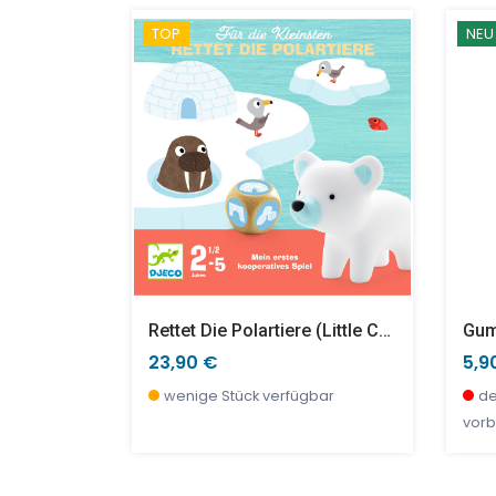
TOP
NEU
80er-Jahre
splay)
Marienkäfer Martin Groß
Bausteine Regenbogen - 10pcs.
Kan
14,90 €
60,90 €
48,
23,
wenige Stück verfügbar
wenige Stück verfügbar
de
we
vorb
le Action)
Rettet Die Polartiere (little Cooperation)
Gum
23,90 €
5,9
bar
wenige Stück verfügbar
de
vorb