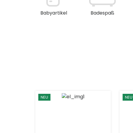
en / Deko
Babyartikel
Badespaß
NEU
NEU