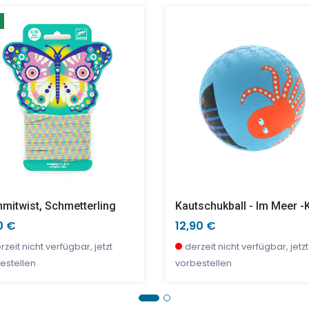
inchen - Schneekugel
Kimami Wild - Magnetisches Versteckspiel
3D Brille Funny Freaks
90 €
20 €
22,90 €
6,00 €
rzeit nicht verfügbar, jetzt
nige Stück verfügbar
derzeit nicht verfügbar, jetzt
wenige Stück verfügbar
estellen
vorbestellen
mitwist, Schmetterling
Kautschukball - Im Meer -k
0 €
12,90 €
rzeit nicht verfügbar, jetzt
derzeit nicht verfügbar, jetzt
estellen
vorbestellen