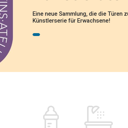
Spielsachen
lustige Waschlappen, die dank Kla
Hast du das gesehen: die Karotte wi
Kautschuk. Wunderschön illustrierte
entdecken Sie die neue Welt von Plu
die nach dem Baden schnell übergew
ein Schmetterling, die Mandarine eine
auf Reisen oder im Kinderzimmer begl
illustrierten Schmuck und Frisurzube
Eine neue Sammlung, die die Türen 
Von zeitlosen Klassikern bis hin zu
weiterzuspielen
Früchtchen nehm ich nur?
DJ22051 - Tatütata ! - DJ22052 - Dsc
und zeitlose Welt! Perfekt zum Ver
Künstlerserie für Erwachsene!
spielerische Energie für langlebige P
Polartiere-
von Pocketmoney über traditionelle Sp
gefördert, und die natürliche Neugi