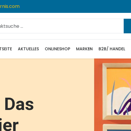
rnis.com
TSEITE
AKTUELLES
ONLINESHOP
MARKEN
B2B/ HANDEL
e Griechische
e Das
 Neue Marke
eutsch
ere Von Fürnis
aren FliPetz
lassische
ier
ssic Toys
chirr und Bälle und Beissringe aus