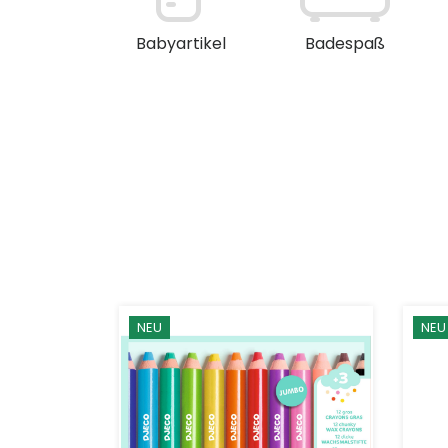
en / Deko
Babyartikel
Badespaß
NEU
NEU