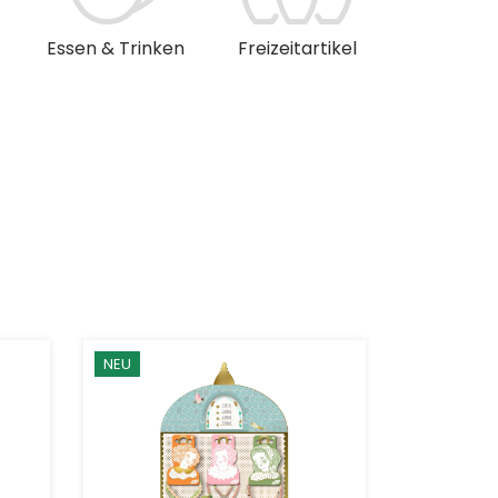
Essen & Trinken
Freizeitartikel
Musik & 
NEU
NEU