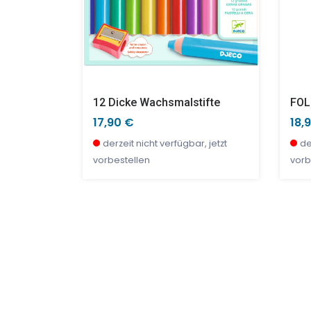
 Teile
12 Dicke Wachsmalstifte
17,90 €
18,
bar
derzeit nicht verfügbar, jetzt
de
vorbestellen
vorb
TOP
SALE %
TOP
SAL