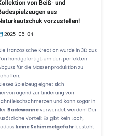
Kollektion von Beiß- und
Badespielzeugen aus
Naturkautschuk vorzustellen!
2025-05-04
Die französische Kreation wurde in 3D aus
Ton handgefertigt, um den perfekten
Abguss für die Massenproduktion zu
schaffen.
Dieses Spielzeug eignet sich
hervorragend zur Linderung von
Zahnfleischschmerzen und kann sogar in
der
Badewanne
verwendet werden! Der
zusätzliche Vorteil: Es gibt kein Loch,
sodass
keine Schimmelgefahr
besteht