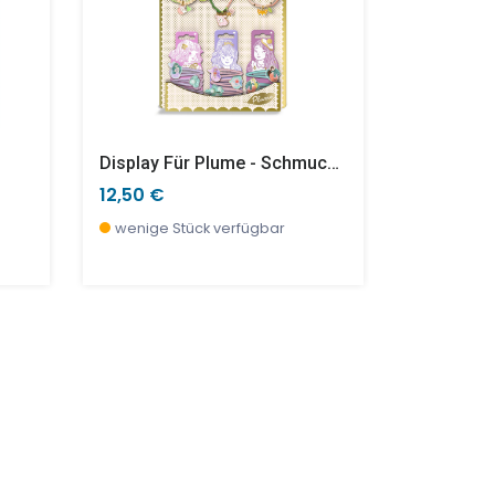
Display Für Plume - Schmuck- Und Haaraccessoires - Klein
12,50 €
7,90 €
wenige Stück verfügbar
derzeit ni
vorbestell
TOP
SALE %
SALE %