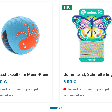
NEU
inchen - Schneekugel
ßeltern
Tropenfische Angeln
Fuzzyfish
90 €
90 €
21,90 €
27,00 €
rzeit nicht verfügbar, jetzt
nige Stück verfügbar
wenige Stück verfügbar
wenige Stück verfügbar
estellen
schukball - Im Meer -klein
Gummitwist, Schmetterlin
90 €
5,90 €
rzeit nicht verfügbar, jetzt
derzeit nicht verfügbar, jetzt
estellen
vorbestellen