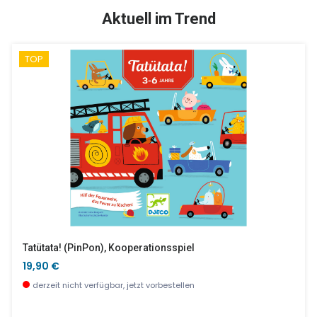
TOP
SALE %
Aktuell im Trend
TOP
Animologix - Konstruktionsspiel
Ernest & Celestine Französische Trinkschale
19,90 €
10,30 €
wenige Stück verfügbar
wenige Stück verfügbar
Tatütata! (PinPon), Kooperationsspiel
19,90 €
derzeit nicht verfügbar, jetzt vorbestellen