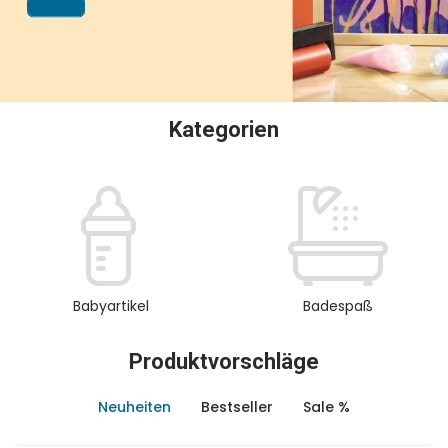
oder Sammeln.
Kategorien
Babyartikel
Badespaß
Produktvorschläge
Neuheiten
Bestseller
Sale %