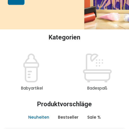
oder Sammeln.
Kategorien
Babyartikel
Badespaß
Produktvorschläge
Neuheiten
Bestseller
Sale %