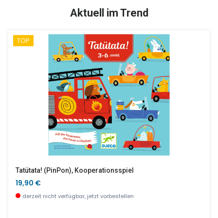
TOP
SALE %
Aktuell im Trend
TOP
Tapikékoi - Gedächtnis Empfehlungsliste Kinderspiel 2021
Blue Tinyroom
16,90 €
17,90 €
wenige Stück verfügbar
wenige Stück verfügbar
Tatütata! (PinPon), Kooperationsspiel
19,90 €
derzeit nicht verfügbar, jetzt vorbestellen