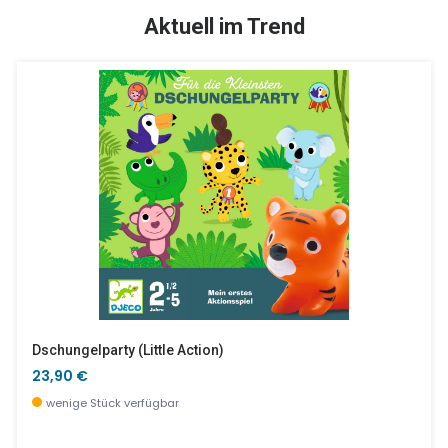
TOP
SALE %
Aktuell im Trend
Kleiderständer Fuchs
Puzz & Stack Rainbow - Puzzle Und Stapelspiel
82,90 €
19,10 €
derzeit nicht verfügbar, jetzt vorbestellen
wenige Stück verfügbar
Dschungelparty (little Action)
23,90 €
wenige Stück verfügbar