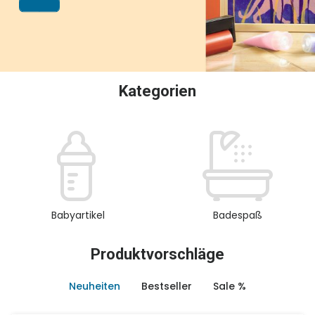
oder Sammeln.
Kategorien
Babyartikel
Badespaß
Produktvorschläge
Neuheiten
Bestseller
Sale %