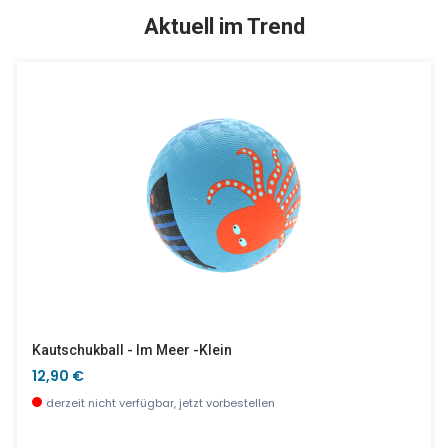
TOP
SALE %
Aktuell im Trend
Dinosaurier
Moomin Menü Tablett Pink
17,90 €
16,90 €
derzeit nicht verfügbar, jetzt vorbestellen
wenige Stück verfügbar
Kautschukball - Im Meer -klein
12,90 €
derzeit nicht verfügbar, jetzt vorbestellen