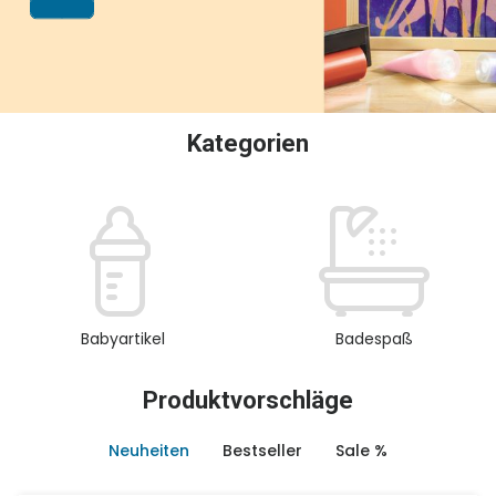
oder Sammeln.
Kategorien
Babyartikel
Badespaß
Produktvorschläge
Neuheiten
Bestseller
Sale %