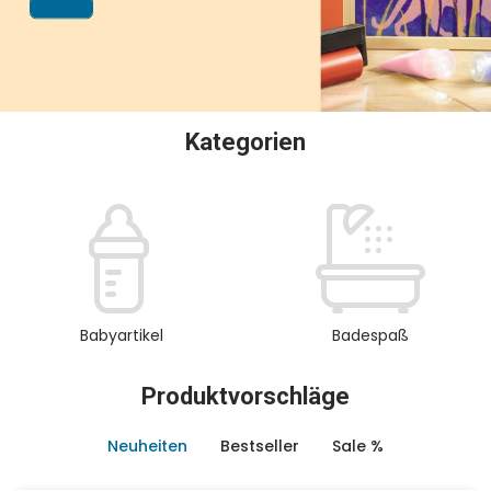
oder Sammeln.
Kategorien
Babyartikel
Badespaß
Produktvorschläge
Neuheiten
Bestseller
Sale %