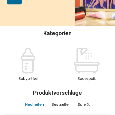
oder Sammeln.
Kategorien
Babyartikel
Badespaß
Produktvorschläge
Neuheiten
Bestseller
Sale %