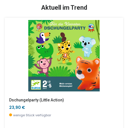
TOP
SALE %
Aktuell im Trend
Mini Blechtröten Funky Party (12 Stk Im Display)
Pop
3,90 €
15,20 €
derzeit nicht verfügbar, jetzt vorbestellen
wenige Stück verfügbar
Dschungelparty (little Action)
23,90 €
wenige Stück verfügbar