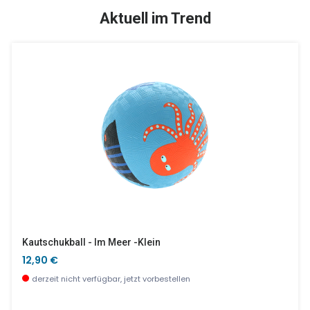
SALE %
Aktuell im Trend
Meeresgestalten, Wasserperlen
Papagei Edelstahlflasche 0,5l
17,90 €
24,90 €
wenige Stück verfügbar
wenige Stück verfügbar
Kautschukball - Im Meer -klein
12,90 €
derzeit nicht verfügbar, jetzt vorbestellen