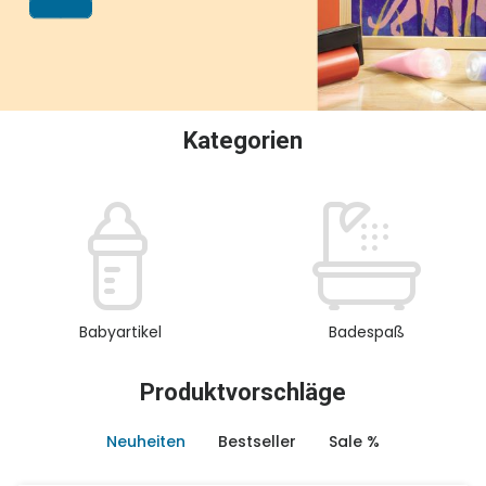
oder Sammeln.
Kategorien
Babyartikel
Badespaß
Produktvorschläge
Neuheiten
Bestseller
Sale %