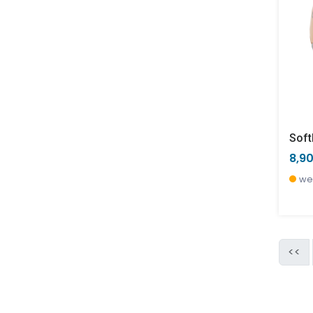
Soft
8,9
we
<<