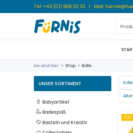
Tel:
+43 (0)1 968 62 33
| Mail:
fuernis@fue
STAR
Sie sind hier:
Shop
Bälle
UNSER SORTIMENT
Babyartikel
Badespaß
TOP
Basteln und Kreativ
Collectables