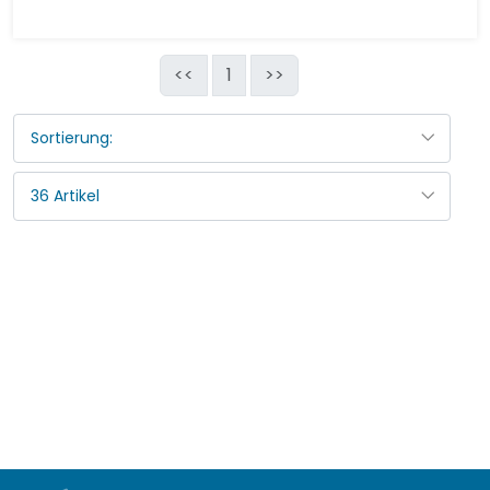
<<
1
>>