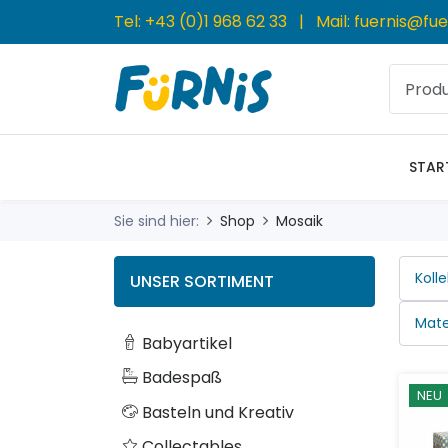
Tel:
+43 (0)1 968 62 33
| Mail:
fuernis@fue
STAR
Sie sind hier:
Shop
Mosaik
UNSER SORTIMENT
Babyartikel
Badespaß
NEU
Basteln und Kreativ
Collectables