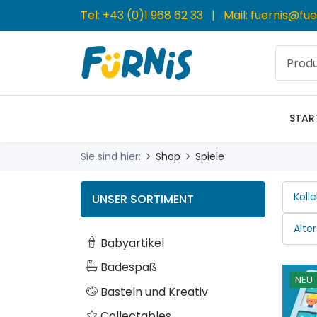
Tel:
+43 (0)1 968 62 33
| Mail:
fuernis@fue
STAR
Sie sind hier:
Shop
Spiele
UNSER SORTIMENT
Babyartikel
Badespaß
NEU
Basteln und Kreativ
Collectables