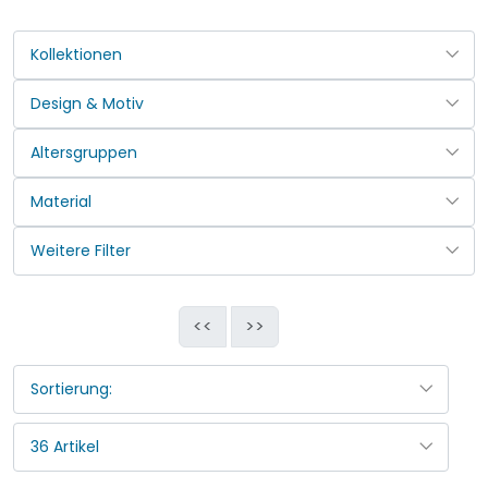
<<
>>