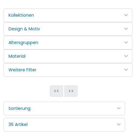
<<
>>