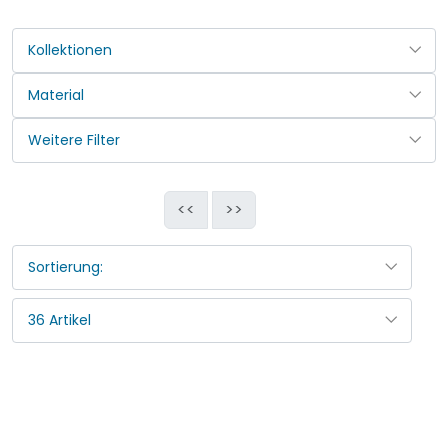
<<
>>